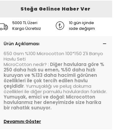
Stoğa Gelince Haber Ver
5000 TL Üzeri
10 gün içinde
Kargo Ücretsiz
iade değişim
Ürün Açıklaması
650 Gsm %100 Microcotton 100*150 2'li Banyo
Havlu Seti
MicroCotton nedir? :
Diğer havlulara göre %
250 daha hızlı su emen, %50 daha hızlı
kuruyan ve %133 daha hacimli görünen
özellikleri ile çok tercih edilen havlu
çeşididir
. Yumuşaklığı ve peluş dokuma
özellikleri ile diğer pamuklu havlulardan farklıdır.
Yumuşak, emici ve doğal: Microcotton
havlularımız her deneyimizde size harika
bir rahatlık sunuyor.
Devamını Göster