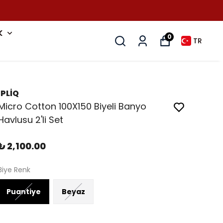
k
0
TR
İPLİQ
Micro Cotton 100X150 Biyeli Banyo
Havlusu 2'li Set
₺ 2,100.00
Biye Renk
Puantiye
Beyaz