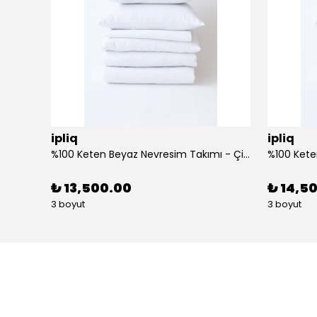
ipliq
ipliq
r
%100 Keten Beyaz Nevresim Takımı - Çift Kişilik
₺ 13,500.00
₺ 14,5
3 boyut
3 boyut