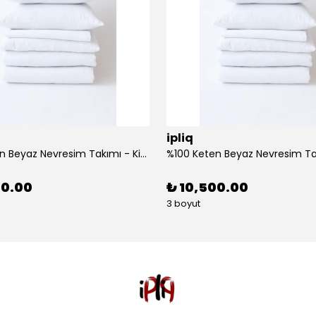
ipliq
%100 Keten Beyaz Nevresim Takımı - King Size
00.00
₺ 10,500.00
3 boyut