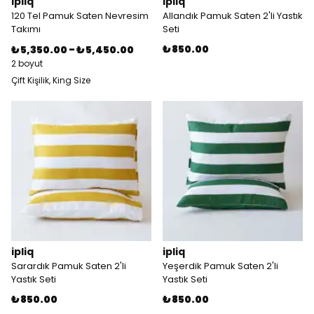
ipliq
ipliq
120 Tel Pamuk Saten Nevresim
Allandık Pamuk Saten 2'li Yastık
Takımı
Seti
₺ 850.00
₺ 5,350.00
-
₺ 5,450.00
2 boyut
Çift Kişilik, King Size
ipliq
ipliq
Sarardık Pamuk Saten 2'li
Yeşerdik Pamuk Saten 2'li
Yastık Seti
Yastık Seti
₺ 850.00
₺ 850.00