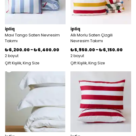
ipliq
ipliq
Mavi Tango Saten Nevresim
Allı Morlu Saten Çizgili
Takımı
Nevresim Takımı
₺ 6,200.00
-
₺ 6,400.00
₺ 5,950.00
-
₺ 6,150.00
2 boyut
2 boyut
Çift Kişilik, King Size
Çift Kişilik, King Size