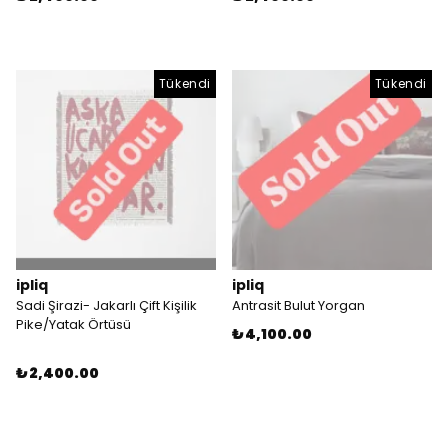
Tükendi
Tükendi
ipliq
ipliq
Sadi Şirazi- Jakarlı Çift Kişilik
Antrasit Bulut Yorgan
Pike/Yatak Örtüsü
₺ 4,100.00
₺ 2,400.00