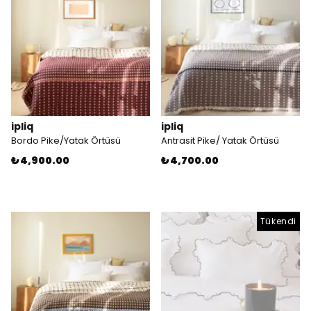
ipliq
ipliq
Bordo Pike/Yatak Örtüsü
Antrasit Pike/ Yatak Örtüsü
₺ 4,900.00
₺ 4,700.00
Tükendi