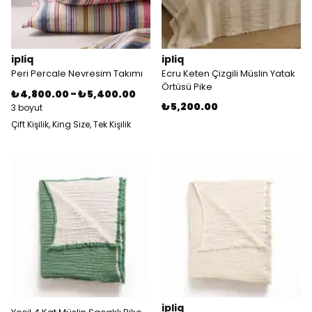
ipliq
ipliq
Peri Percale Nevresim Takımı
Ecru Keten Çizgili Müslin Yatak
Örtüsü Pike
₺ 4,800.00
-
₺ 5,400.00
₺ 5,200.00
3 boyut
Çift Kişilik, King Size, Tek Kişilik
ipliq