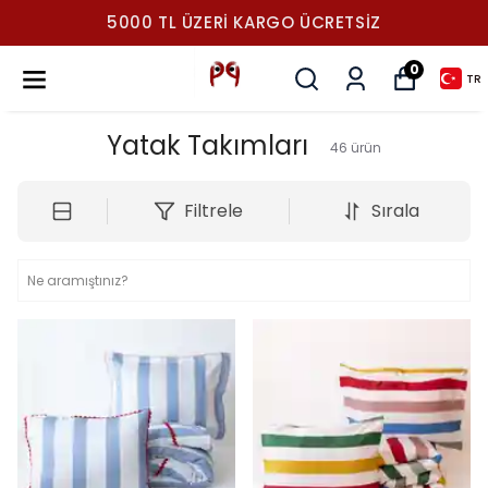
5000 TL ÜZERI KARGO ÜCRETSIZ
0
TR
Yatak Takımları
46
ürün
Filtrele
Sırala