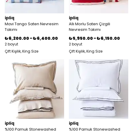
ipliq
ipliq
Mavi Tango Saten Nevresim
Allı Morlu Saten Çizgili
Takımı
Nevresim Takımı
₺ 6,200.00
-
₺ 6,400.00
₺ 5,950.00
-
₺ 6,150.00
2 boyut
2 boyut
Çift Kişilik, King Size
Çift Kişilik, King Size
ipliq
ipliq
%100 Pamuk Stonewashed
%100 Pamuk Stonewashed